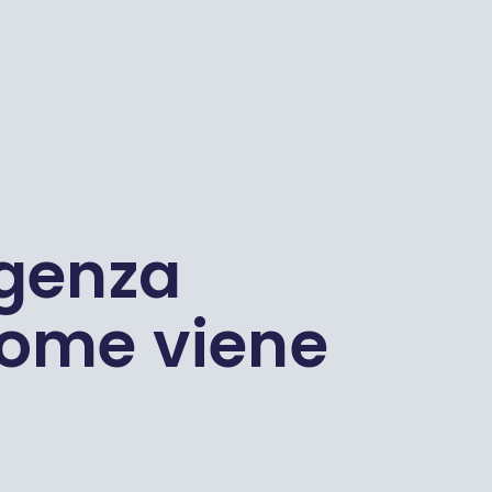
igenza
 come viene