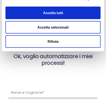
del reparto Internal Audit e di tutte le risorse
dell’azienda ognuna con relativi permessi.
Accetta tutti
Velocizzazione
. Riduzione dei tempi di
gestione
Accetta selezionati
Riduzione dei costi
di produzione
Rifiuta
Ok, voglio automatizzare i miei
processi!