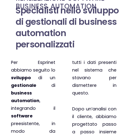
REALIZZAZIONE SOFTWARE
BUSINESS AUTOMATION
Specialisti nello sviluppo
di gestionali di business
automation
personalizzati
Per Esprinet
tutti i dati presenti
abbiamo seguito lo
nel sistema che
sviluppo
di un
stavano per
gestionale
di
dismettere in
business
questo.
automation
,
integrando il
Dopo un’analisi con
software
il cliente, abbiamo
preesistente, in
progettato passo
modo da
a passo insieme