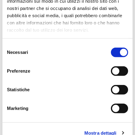
informazioni sul modo in cui utilizzi il nostro sito con i
nostri partner che si occupano di analisi dei dati web,
pubblicità e social media, i quali potrebbero combinarle
con altre informazioni che hai fornito loro o che hanno
raccolto dal tuo utilizzo dei loro servizi.
Selezione
Necessari
del
consenso
Preferenze
Statistiche
Risultati Raggiunti
Marketing
Ottimizzazione del processo, migliorata
performance dell’applicativo preesistente, poter
avere un’unica soluzione per gestire tutti i processi
Mostra dettagli